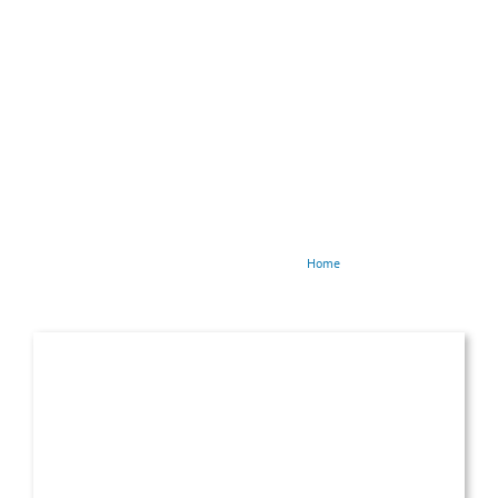
Home
La défense incendie