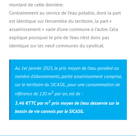
montant de cette dernière.
Contrairement au service de l’eau potable, dont la part
est identique sur l’ensemble du territoire, la part «
assainissement » varie d’une commune à l’autre. Cela
explique pourquoi le prix de l’eau n’est donc pas
identique sur les neuf communes du syndicat.
Au 1er janvier 2025, le prix moyen de l’eau pondéré au
nombre d’abonnements, partie assainissement comprise,
sur le territoire du SICASIL, pour une consommation de
3
référence de 120 m
par an, est de :
3
3,46 €TTC par m
prix moyen de l’eau desservie sur le
bassin de vie cannois par le SICASIL