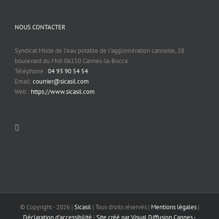
NOUS CONTACTER
Syndicat Mixte de l’eau potable de l’agglomération cannoise, 28
boulevard du Midi 06150 Cannes-la-Bocca
Téléphone :
04 93 90 54 54
Email:
courrier@sicasil.com
Web :
https://www.sicasil.com
© Copyright -
2026 |
Sicasil
| Tous droits réservés |
Mentions légales
|
Déclaration d’accessibilité
|
Site créé par Visual Diffusion Cannes -