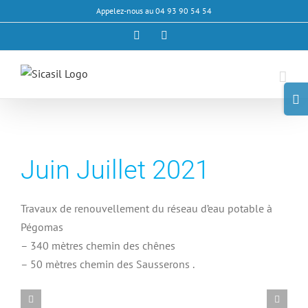
Passer
Appelez-nous au 04 93 90 54 54
au
Facebook
Email
contenu
Basc
de
la
zone
Juin Juillet 2021
de
la
barre
Travaux de renouvellement du réseau d’eau potable
à
couli
Pégomas
– 340 mètres chemin des chênes
– 50 mètres chemin des Sausserons .