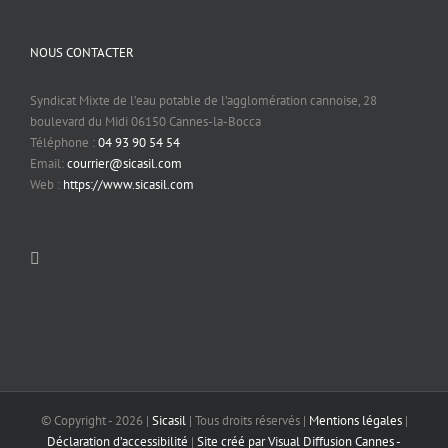
NOUS CONTACTER
Syndicat Mixte de l’eau potable de l’agglomération cannoise, 28
boulevard du Midi 06150 Cannes-la-Bocca
Téléphone :
04 93 90 54 54
Email:
courrier@sicasil.com
Web :
https://www.sicasil.com
© Copyright -
2026 |
Sicasil
| Tous droits réservés |
Mentions légales
|
Déclaration d’accessibilité
|
Site créé par Visual Diffusion Cannes -