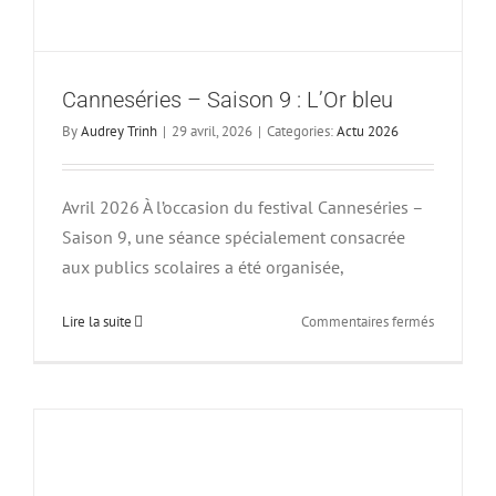
Canneséries – Saison 9 : L’Or bleu
By
Audrey Trinh
|
29 avril, 2026
|
Categories:
Actu 2026
Avril 2026 À l’occasion du festival Canneséries –
Saison 9, une séance spécialement consacrée
aux publics scolaires a été organisée,
sur
Lire la suite
Commentaires fermés
Canneséri
–
Saison
9
:
L’Or
bleu