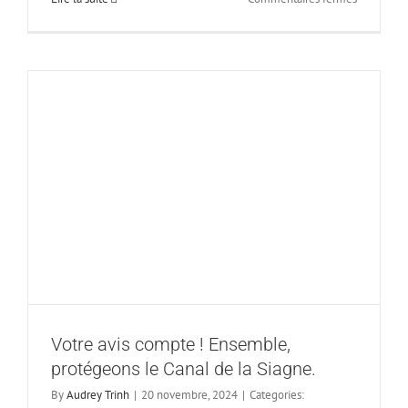
Jean-
Michel
Sauvage,
Président
du
SICASIL,
présente
ses
vœux
&
perspectiv
pour
2025.
Votre avis compte ! Ensemble,
protégeons le Canal de la Siagne.
By
Audrey Trinh
|
20 novembre, 2024
|
Categories: