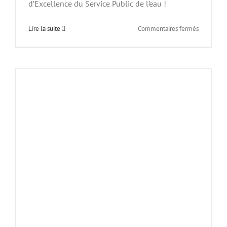
d’Excellence du Service Public de l’eau !
sur
Lire la suite
Commentaires fermés
Le
Pays
de
Lérins
–
Premier
Label
d’Excelle
du
Service
Public
de
l’Eau