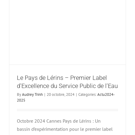
abondante
excellent
et
30%
moins
chère
que
le
tarif
national
moyen
Le Pays de Lérins – Premier Label
d’Excellence du Service Public de l’Eau
By
Audrey Trinh
|
20 octobre, 2024
|
Categories:
Actu2024-
2025
Octobre 2024 Cannes Pays de Lérins : Un
bassin d’expérimentation pour le premier label