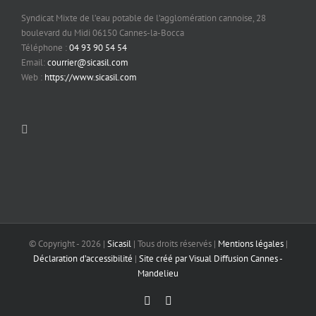
Syndicat Mixte de l’eau potable de l’agglomération cannoise, 28
boulevard du Midi 06150 Cannes-la-Bocca
Téléphone :
04 93 90 54 54
Email:
courrier@sicasil.com
Web :
https://www.sicasil.com
© Copyright -
2026 |
Sicasil
| Tous droits réservés |
Mentions légales
|
Déclaration d’accessibilité
|
Site créé par Visual Diffusion Cannes -
Mandelieu
Facebook
Email