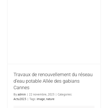
l’eau
vous
informe
…
Travaux de renouvellement du réseau
d’eau potable Allée des gabians
Cannes
By
admin
|
22 novembre, 2023
|
Categories:
Actu2023
|
Tags:
image
,
nature