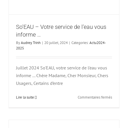
So’EAU – Votre service de l’eau vous
informe …
By
Audrey Trinh
|
20 juillet, 2024
|
Categories:
Actu2024-
2025
Juillet 2024 So'EAU, votre service de l'eau vous
informe ... Chère Madame, Cher Monsieur, Chers
Usagers, Certains d’entre
sur
Lire la suite
Commentaires fermés
So’EAU
–
Votre
service
de