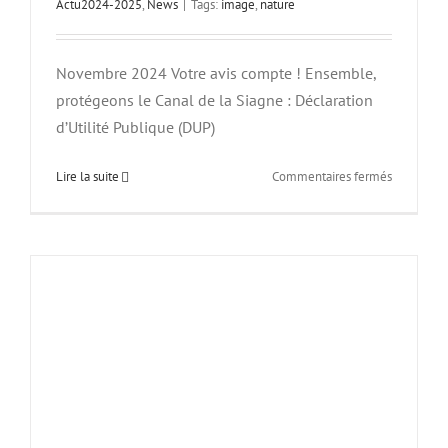
Actu2024-2025
,
News
|
Tags:
image
,
nature
Novembre 2024 Votre avis compte ! Ensemble,
protégeons le Canal de la Siagne : Déclaration
d’Utilité Publique (DUP)
sur
Lire la suite
Commentaires fermés
Votre
avis
compte
!
Ensemble
protégeon
le
Canal
de
la
Siagne.