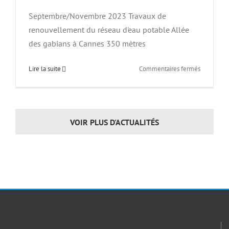
Septembre/Novembre 2023 Travaux de
renouvellement du réseau d'eau potable Allée
des gabians à Cannes 350 mètres
sur
Lire la suite
Commentaires fermés
Travaux
de
renouvel
du
VOIR PLUS D'ACTUALITÉS
réseau
d’eau
potable
Allée
des
gabians
Cannes