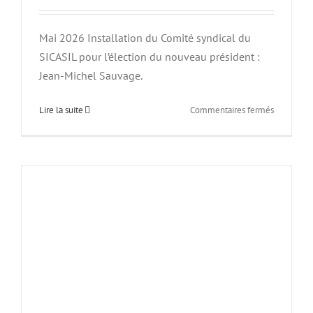
Mai 2026 Installation du Comité syndical du
SICASIL pour l’élection du nouveau président :
Jean-Michel Sauvage.
sur
Lire la suite
Commentaires fermés
Comité
syndical
du
SICASIL